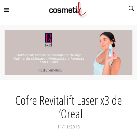
RIR
MENÚ
RIR
MENÚ
RIR
MENÚ
RIR
MENÚ
RIR
Cofre Revitalift Laser x3 de
MENÚ
RIR
MENÚ
L’Oreal
11/11/2013