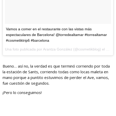
Vamos a comer en el restaurante con las vistas más
espectaculares de Barcelona! @torredealtamar #torrealtamar
#cosmetiktrip6 #barcelona
Una foto publicada por Arantza González (@cosmetikblog) el
15 de
Bueno… así no, la verdad es que terminó corriendo por toda
la estación de Sants, corriendo todas como locas maleta en
mano porque a puntito estuvimos de perder el Ave, vamos,
fue cuestión de segundos.
¡Pero lo conseguimos!