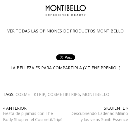
VER TODAS LAS OPINIONES DE PRODUCTOS
MONTIBELLO
LA BELLEZA ES PARA COMPARTIRLA (Y TIENE PREMIO...)
TAGS:
COSMETIKTRIP
,
COSMETIKTRIP6
,
MONTIBELLO
« ANTERIOR
SIGUIENTE »
Fiesta de pijamas con The
Descubriendo Ladenac Milano
Body Shop en el CosmetikTrip6
y las velas Suniti Essence