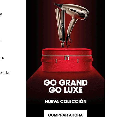
ra
.
am,
der de