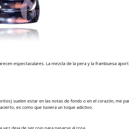
arecen espectaculares. La mezcla de la pera y la frambuesa aporta
ritos) suelen estar en las notas de fondo o en el corazón, me pa
acierto, es como que tuviera un toque adictivo.
sta vez deja de ser rojo para pasarse al rosa.