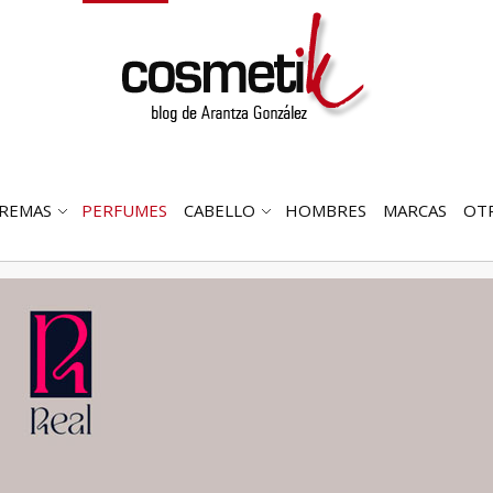
REMAS
PERFUMES
CABELLO
HOMBRES
MARCAS
OT
RIR
ABRIR
ABRIR
MENÚ
SUBMENÚ
SUBMENÚ