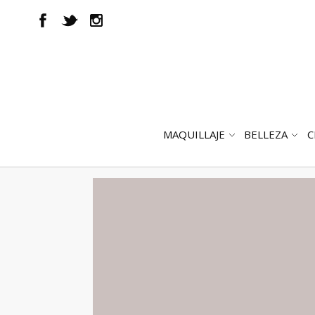
MAQUILLAJE
BELLEZA
C
ABRIR
AB
SUBMENÚ
SUB