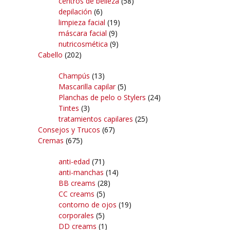
centros de belleza
(58)
depilación
(6)
limpieza facial
(19)
máscara facial
(9)
nutricosmética
(9)
Cabello
(202)
Champús
(13)
Mascarilla capilar
(5)
Planchas de pelo o Stylers
(24)
Tintes
(3)
tratamientos capilares
(25)
Consejos y Trucos
(67)
Cremas
(675)
anti-edad
(71)
anti-manchas
(14)
BB creams
(28)
CC creams
(5)
contorno de ojos
(19)
corporales
(5)
DD creams
(1)