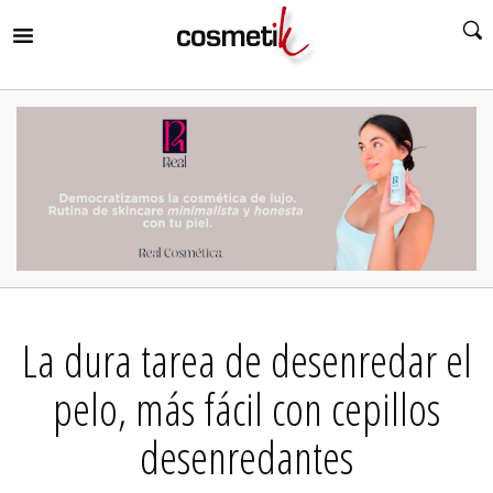
RIR
MENÚ
RIR
MENÚ
RIR
MENÚ
RIR
MENÚ
RIR
La dura tarea de desenredar el
MENÚ
RIR
MENÚ
pelo, más fácil con cepillos
desenredantes