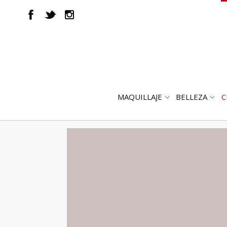
MAQUILLAJE
BELLEZA
C
ABRIR
AB
SUBMENÚ
SUB