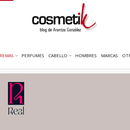
REMAS
PERFUMES
CABELLO
HOMBRES
MARCAS
OT
RIR
ABRIR
ABRIR
MENÚ
SUBMENÚ
SUBMENÚ