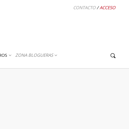
CONTACTO
/
ACCESO
ROS
ZONA BLOGUERAS
ABRIR
ABRIR
SUBMENÚ
SUBMENÚ