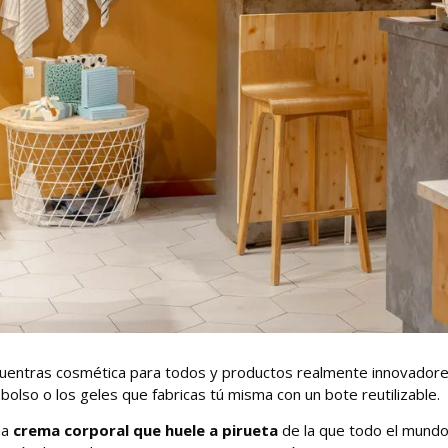
encuentras cosmética para todos y productos realmente innovador
 bolso o los geles que fabricas tú misma con un bote reutilizable.
na
crema corporal que huele a pirueta
de la que todo el mundo