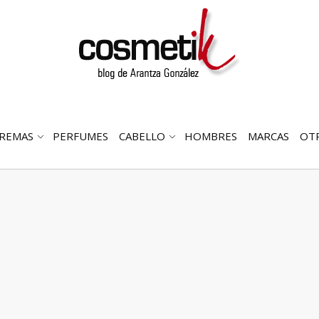
REMAS
PERFUMES
CABELLO
HOMBRES
MARCAS
OT
RIR
ABRIR
ABRIR
MENÚ
SUBMENÚ
SUBMENÚ