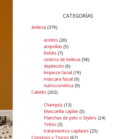
CATEGORÍAS
Belleza
(379)
aceites
(26)
ampollas
(5)
Bebés
(7)
centros de belleza
(58)
depilación
(6)
limpieza facial
(19)
máscara facial
(9)
nutricosmética
(9)
Cabello
(202)
Champús
(13)
Mascarilla capilar
(5)
Planchas de pelo o Stylers
(24)
Tintes
(3)
tratamientos capilares
(25)
Consejos y Trucos
(67)