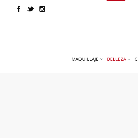
MAQUILLAJE
BELLEZA
C
ABRIR
AB
SUBMENÚ
SUB