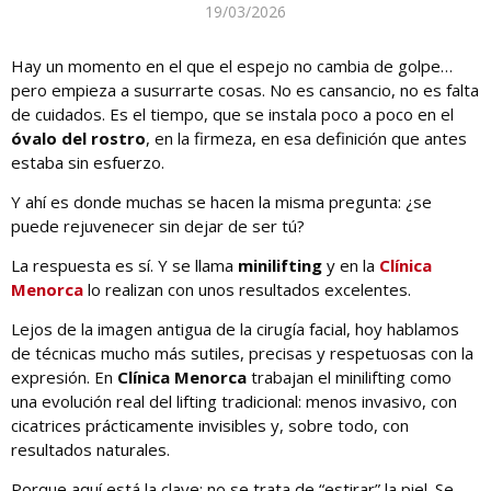
19/03/2026
Hay un momento en el que el espejo no cambia de golpe…
pero empieza a susurrarte cosas. No es cansancio, no es falta
de cuidados. Es el tiempo, que se instala poco a poco en el
óvalo del rostro
, en la firmeza, en esa definición que antes
estaba sin esfuerzo.
Y ahí es donde muchas se hacen la misma pregunta: ¿se
puede rejuvenecer sin dejar de ser tú?
La respuesta es sí. Y se llama
minilifting
y en la
Clínica
Menorca
lo realizan con unos resultados excelentes.
Lejos de la imagen antigua de la cirugía facial, hoy hablamos
de técnicas mucho más sutiles, precisas y respetuosas con la
expresión. En
Clínica Menorca
trabajan el minilifting como
una evolución real del lifting tradicional: menos invasivo, con
cicatrices prácticamente invisibles y, sobre todo, con
resultados naturales.
Porque aquí está la clave: no se trata de “estirar” la piel. Se