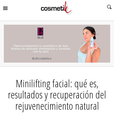
RIR
MENÚ
RIR
MENÚ
RIR
MENÚ
RIR
MENÚ
RIR
Minilifting facial: qué es,
MENÚ
RIR
MENÚ
resultados y recuperación del
rejuvenecimiento natural