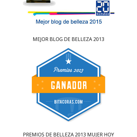
MEJOR BLOG DE BELLEZA 2013
PREMIOS DE BELLEZA 2013 MUJER HOY