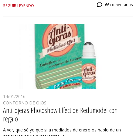
66 comentarios
SEGUIR LEYENDO
14/01/2016
CONTORNO DE OJOS
Anti-ojeras Photoshow Effect de Redumodel con
regalo
A ver, que sé yo que si a mediados de enero os hablo de un