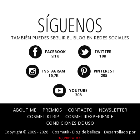
SÍGUENOS
TAMBIÉN PUEDES SEGUIR EL BLOG EN REDES SOCIALES
FACEBOOK
TWITTER
9,1K
10K
INSTAGRAM
PINTEREST
15,7K
205
YOUTUBE
308
ABOUT ME
PREMIOS
CONTACTO
NEWSLETTER
COSMETIKTRIP
COSMETIKEXPERIENCE
CONDICIONES DE USO
Copyright © 2009 - 2026 |
Cosmetik - Blog de belleza
| Desarrollado por
rugenetworks