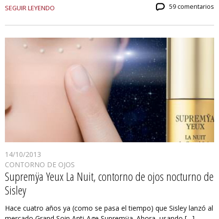
59 comentarios
SEGUIR LEYENDO
14/10/2013
CONTORNO DE OJOS
Supremÿa Yeux La Nuit, contorno de ojos nocturno de
Sisley
Hace cuatro años ya (como se pasa el tiempo) que Sisley lanzó al
mercado Grand Soin Anti-Age Supremÿa. Ahora, usando […]