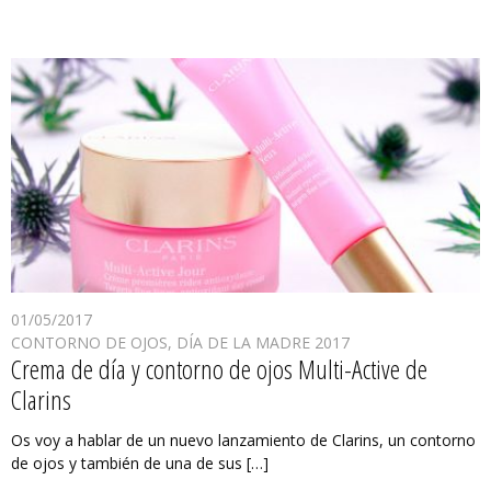
01/05/2017
CONTORNO DE OJOS
,
DÍA DE LA MADRE 2017
Crema de día y contorno de ojos Multi-Active de
Clarins
Os voy a hablar de un nuevo lanzamiento de Clarins, un contorno
de ojos y también de una de sus […]