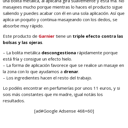
una bolita metálica, al aplicarla gira suavemente y esta fría. No
masajees mucho porque mientras lo haces el producto sigue
saliendo y puedes acabar con él en una sola aplicación. Así que
aplica un poquito y continua masajeando con los dedos, se
absorbe muy rápido.
Este producto de
Garnier
tiene un
triple efecto contra las
bolsas y las ojeras
.
– La bolita metálica
descongestiona
rápidamente porque
está fría y consigue un efecto hielo.
– La forma de aplicación favorece que se realice un masaje en
la zona con lo que ayudamos a
drenar
.
– Los ingredientes hacen el resto del trabajo.
Lo podéis encontrar en perfumerías por unos 11 euros, y si
sois más constantes que mi madre, igual notáis los
resultados.
[ad#Google Adsense 468×60]