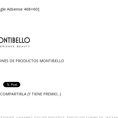
gle Adsense 468×60]
IONES DE PRODUCTOS
MONTIBELLO
COMPARTIRLA (Y TIENE PREMIO...)
OTIONER
,
CHAMPÚ
,
COLOR PROTECT
,
FIXCOLOR COMPLEX
,
INSTA