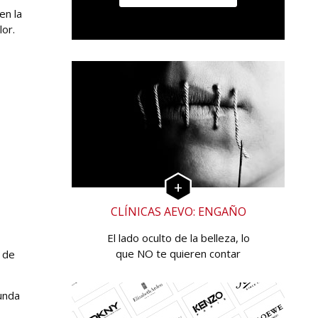
en la
lor.
CLÍNICAS AEVO: ENGAÑO
El lado oculto de la belleza, lo
que NO te quieren contar
s de
unda