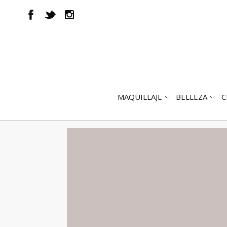
MAQUILLAJE
BELLEZA
C
ABRIR
AB
SUBMENÚ
SUB