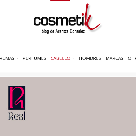
REMAS
PERFUMES
CABELLO
HOMBRES
MARCAS
OT
RIR
ABRIR
ABRIR
MENÚ
SUBMENÚ
SUBMENÚ