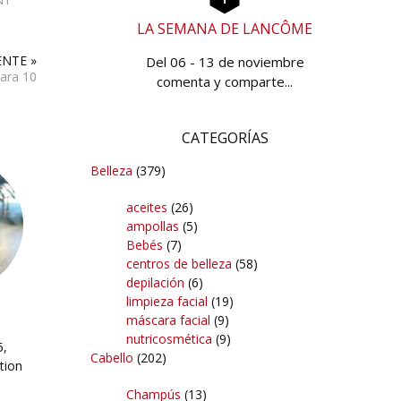
LA SEMANA DE LANCÔME
ENTE »
Del 06 - 13 de noviembre
ara 10
comenta y comparte...
CATEGORÍAS
Belleza
(379)
aceites
(26)
ampollas
(5)
Bebés
(7)
centros de belleza
(58)
depilación
(6)
limpieza facial
(19)
a
máscara facial
(9)
nutricosmética
(9)
5,
Cabello
(202)
tion
Champús
(13)