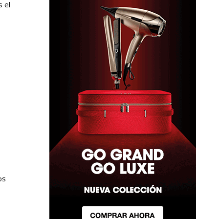
s el
os