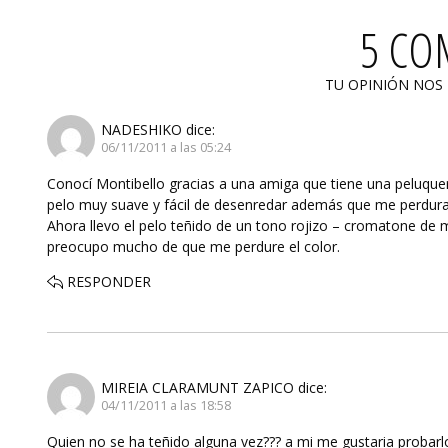
5 CO
TU OPINIÓN NOS
NADESHIKO
dice:
06/11/2011 a las 05:24
Conocí Montibello gracias a una amiga que tiene una peluquería
pelo muy suave y fácil de desenredar además que me perdura 
Ahora llevo el pelo teñido de un tono rojizo – cromatone de 
preocupo mucho de que me perdure el color.
RESPONDER
MIREIA CLARAMUNT ZAPICO
dice:
04/11/2011 a las 18:58
Quien no se ha teñido alguna vez??? a mi me gustaria probar