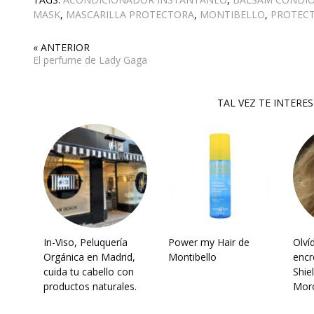
MASK
,
MASCARILLA PROTECTORA
,
MONTIBELLO
,
PROTECT
« ANTERIOR
El perfume de Lady Gaga
TAL VEZ TE INTERE
In-Viso, Peluquería
Power my Hair de
Olví
Orgánica en Madrid,
Montibello
encr
cuida tu cabello con
Shie
productos naturales.
Moro