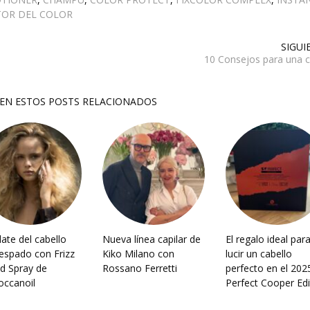
OR DEL COLOR
SIGUI
10 Consejos para una c
SEN ESTOS POSTS RELACIONADOS
date del cabello
Nueva línea capilar de
El regalo ideal par
espado con Frizz
Kiko Milano con
lucir un cabello
ld Spray de
Rossano Ferretti
perfecto en el 202
ccanoil
Perfect Cooper Edi