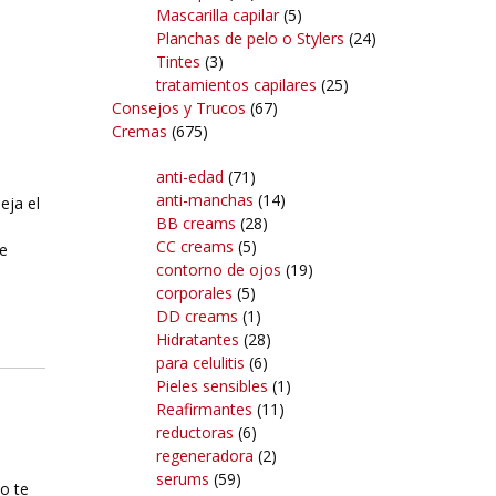
Mascarilla capilar
(5)
Planchas de pelo o Stylers
(24)
Tintes
(3)
tratamientos capilares
(25)
Consejos y Trucos
(67)
Cremas
(675)
anti-edad
(71)
anti-manchas
(14)
eja el
BB creams
(28)
CC creams
(5)
me
contorno de ojos
(19)
corporales
(5)
DD creams
(1)
Hidratantes
(28)
para celulitis
(6)
Pieles sensibles
(1)
Reafirmantes
(11)
reductoras
(6)
regeneradora
(2)
serums
(59)
o te