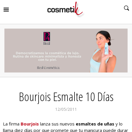
RIR
MENÚ
RIR
MENÚ
RIR
MENÚ
RIR
MENÚ
RIR
Bourjois Esmalte 10 Días
MENÚ
RIR
MENÚ
12/05/2011
La firma
Bourjois
lanza sus nuevos
esmaltes de uñas
y lo
llama diez días por que promete que tu manicura puede durar