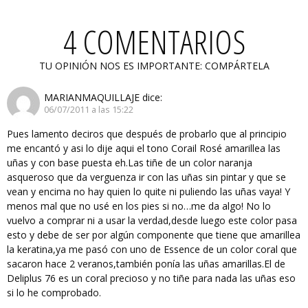
4 COMENTARIOS
TU OPINIÓN NOS ES IMPORTANTE: COMPÁRTELA
MARIANMAQUILLAJE
dice:
06/07/2011 a las 15:22
Pues lamento deciros que después de probarlo que al principio
me encantó y asi lo dije aqui el tono Corail Rosé amarillea las
uñas y con base puesta eh.Las tiñe de un color naranja
asqueroso que da verguenza ir con las uñas sin pintar y que se
vean y encima no hay quien lo quite ni puliendo las uñas vaya! Y
menos mal que no usé en los pies si no…me da algo! No lo
vuelvo a comprar ni a usar la verdad,desde luego este color pasa
esto y debe de ser por algún componente que tiene que amarillea
la keratina,ya me pasó con uno de Essence de un color coral que
sacaron hace 2 veranos,también ponía las uñas amarillas.El de
Deliplus 76 es un coral precioso y no tiñe para nada las uñas eso
si lo he comprobado.