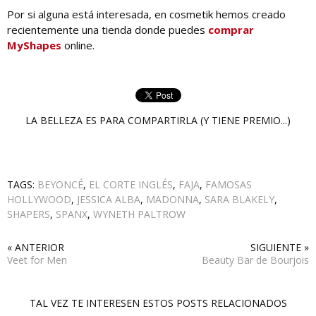
Por si alguna está interesada, en cosmetik hemos creado
recientemente una tienda donde puedes
comprar
MyShapes
online.
LA BELLEZA ES PARA COMPARTIRLA (Y TIENE PREMIO...)
TAGS:
BEYONCÉ
,
EL CORTE INGLÉS
,
FAJA
,
FAMOSAS
HOLLYWOOD
,
JESSICA ALBA
,
MADONNA
,
SARA BLAKELY
,
SHAPERS
,
SPANX
,
WYNETH PALTROW
« ANTERIOR
SIGUIENTE »
Veet for Men
Beauty Bar de Bourjois
TAL VEZ TE INTERESEN ESTOS POSTS RELACIONADOS