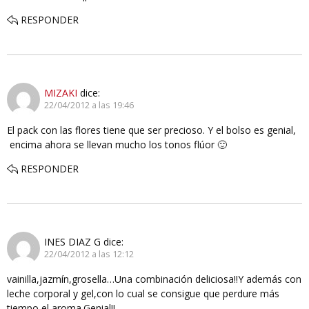
RESPONDER
MIZAKI
dice:
22/04/2012 a las 19:46
El pack con las flores tiene que ser precioso. Y el bolso es genial,
encima ahora se llevan mucho los tonos flúor 🙂
RESPONDER
INES DIAZ G
dice:
22/04/2012 a las 12:12
vainilla,jazmín,grosella…Una combinación deliciosa!!Y además con
leche corporal y gel,con lo cual se consigue que perdure más
tiempo el aroma.Genial!!