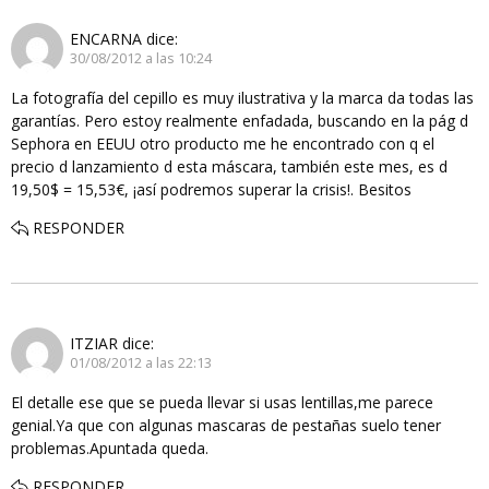
ENCARNA
dice:
30/08/2012 a las 10:24
La fotografía del cepillo es muy ilustrativa y la marca da todas las
garantías. Pero estoy realmente enfadada, buscando en la pág d
Sephora en EEUU otro producto me he encontrado con q el
precio d lanzamiento d esta máscara, también este mes, es d
19,50$ = 15,53€, ¡así podremos superar la crisis!. Besitos
RESPONDER
ITZIAR
dice:
01/08/2012 a las 22:13
El detalle ese que se pueda llevar si usas lentillas,me parece
genial.Ya que con algunas mascaras de pestañas suelo tener
problemas.Apuntada queda.
RESPONDER