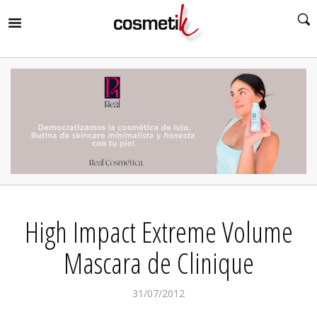
RIR
MENÚ
RIR
MENÚ
RIR
MENÚ
RIR
MENÚ
RIR
High Impact Extreme Volume
MENÚ
RIR
MENÚ
Mascara de Clinique
31/07/2012