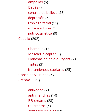
ampollas
(5)
Bebés
(7)
centros de belleza
(58)
depilación
(6)
limpieza facial
(19)
máscara facial
(9)
nutricosmética
(9)
Cabello
(202)
Champús
(13)
Mascarilla capilar
(5)
Planchas de pelo o Stylers
(24)
Tintes
(3)
tratamientos capilares
(25)
Consejos y Trucos
(67)
Cremas
(675)
anti-edad
(71)
anti-manchas
(14)
BB creams
(28)
CC creams
(5)
contorno de ojos
(19)