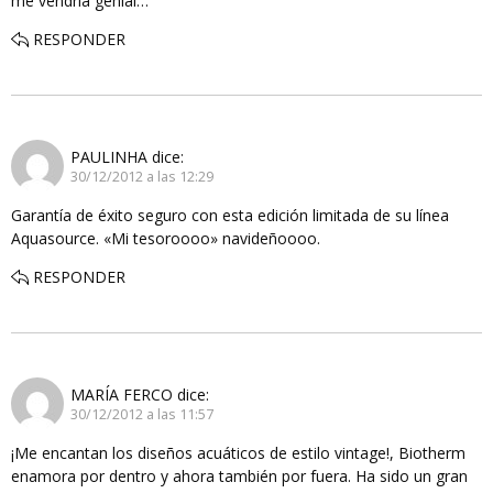
me vendria genial…
RESPONDER
PAULINHA
dice:
30/12/2012 a las 12:29
Garantía de éxito seguro con esta edición limitada de su línea
Aquasource. «Mi tesoroooo» navideñoooo.
RESPONDER
MARÍA FERCO
dice:
30/12/2012 a las 11:57
¡Me encantan los diseños acuáticos de estilo vintage!, Biotherm
enamora por dentro y ahora también por fuera. Ha sido un gran