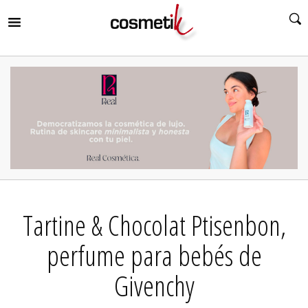
RIR
MENÚ
RIR
MENÚ
RIR
MENÚ
RIR
MENÚ
RIR
Tartine & Chocolat Ptisenbon,
MENÚ
RIR
MENÚ
perfume para bebés de
Givenchy