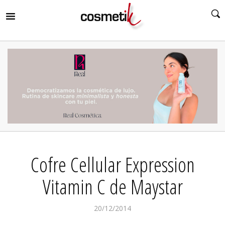
RIR
MENÚ
RIR
MENÚ
RIR
MENÚ
RIR
MENÚ
RIR
Cofre Cellular Expression
MENÚ
RIR
MENÚ
Vitamin C de Maystar
20/12/2014