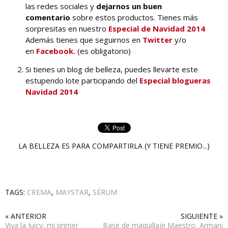
las redes sociales y
dejarnos un buen
comentario
sobre estos productos. Tienes más
sorpresitas en nuestro
Especial de Navidad 2014
Además tienes que seguirnos en
Twitter
y/o
en
Facebook.
(es obligatorio)
Si tienes un blog de belleza, puedes llevarte este
estupendo lote participando del
Especial blogueras
Navidad 2014
LA BELLEZA ES PARA COMPARTIRLA (Y TIENE PREMIO...)
TAGS:
CREMA
,
MAYSTAR
,
SÉRUM
« ANTERIOR
SIGUIENTE »
Viva la Juicy, mi primer
Base de maquillaje Maestro, Armani