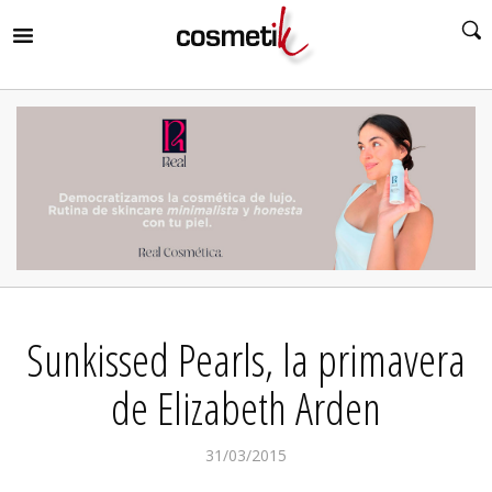
RIR
MENÚ
RIR
MENÚ
RIR
MENÚ
RIR
MENÚ
RIR
Sunkissed Pearls, la primavera
MENÚ
RIR
MENÚ
de Elizabeth Arden
31/03/2015