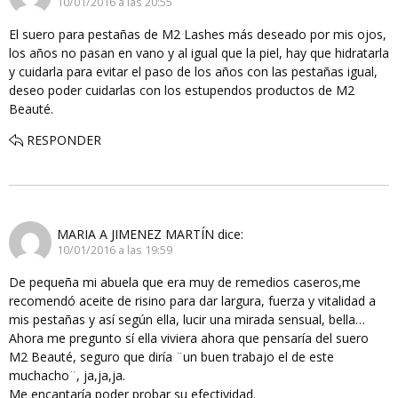
10/01/2016 a las 20:55
El suero para pestañas de M2 Lashes más deseado por mis ojos,
los años no pasan en vano y al igual que la piel, hay que hidratarla
y cuidarla para evitar el paso de los años con las pestañas igual,
deseo poder cuidarlas con los estupendos productos de M2
Beauté.
RESPONDER
MARIA A JIMENEZ MARTÍN
dice:
10/01/2016 a las 19:59
De pequeña mi abuela que era muy de remedios caseros,me
recomendó aceite de risino para dar largura, fuerza y vitalidad a
mis pestañas y así según ella, lucir una mirada sensual, bella…
Ahora me pregunto sí ella viviera ahora que pensaría del suero
M2 Beauté, seguro que diría ¨un buen trabajo el de este
muchacho¨, ja,ja,ja.
Me encantaría poder probar su efectividad.