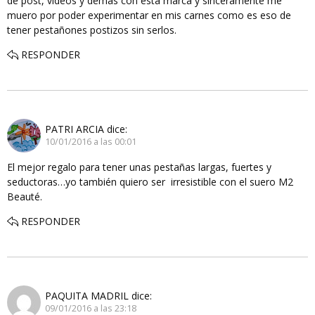
de post, videos y demas con esta marca y sinceramente me
muero por poder experimentar en mis carnes como es eso de
tener pestañones postizos sin serlos.
RESPONDER
PATRI ARCIA
dice:
10/01/2016 a las 00:01
El mejor regalo para tener unas pestañas largas, fuertes y
seductoras…yo también quiero ser irresistible con el suero M2
Beauté.
RESPONDER
PAQUITA MADRIL
dice:
09/01/2016 a las 23:18