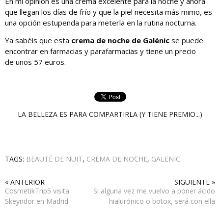
En mi opinión es una crema excelente para la noche y ahora
que llegan los días de frío y que la piel necesita más mimo, es
una opción estupenda para meterla en la rutina nocturna.
Ya sabéis que esta
crema de noche de Galénic
se puede
encontrar en farmacias y parafarmacias y tiene un precio
de unos 57 euros.
LA BELLEZA ES PARA COMPARTIRLA (Y TIENE PREMIO...)
TAGS:
BEAUTÉ DE NUIT
,
CREMA DE NOCHE
,
GALENIC
« ANTERIOR
SIGUIENTE »
CosmetikTrip5 visita
Si alguna vez me vuelvo a poner ácido
Skeyndor en Madrid
hialurónico o botox, será con ella