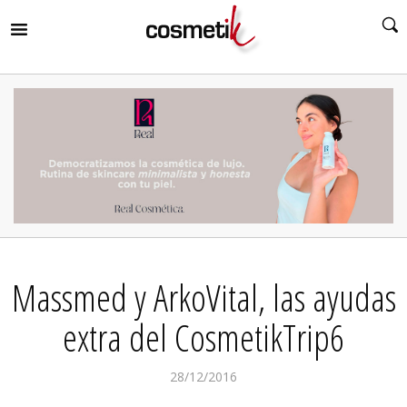
RIR
MENÚ
RIR
MENÚ
RIR
MENÚ
RIR
MENÚ
RIR
Massmed y ArkoVital, las ayudas
MENÚ
RIR
MENÚ
extra del CosmetikTrip6
28/12/2016