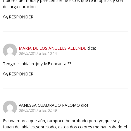
Colores de moda y parecen ser de estos que te lo aplicas y son
de larga duración..
RESPONDER
MARÍA DE LOS ÁNGELES ALLENDE
dice:
08/05/2017 a las 10:14
Tengo el labial rojo y ME encanta ??
RESPONDER
VANESSA CUADRADO PALOMO
dice:
08/05/2017 a las 02:49
Es una marca que aún, tampoco he probado,pero yo,que soy
taaan de labiales,sobretodo, estos dos colores me han robado el