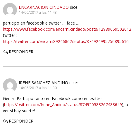
ENCARNACION CINDADO
dice:
14/06/2017 a las 11:43
participo en facebook e twitter … face …
https://www.facebook.com/encarni.cindado/posts/1298965950201
twitter :
https://twitter.com/encarni89246862/status/874924995750895616
RESPONDER
IRENE SANCHEZ ANDINO
dice:
14/06/2017 a las 11:30
Genial! Participo tanto en Facebook como en twitter
(
https://twitter.com/Irene_Andino/status/874920583267483649
), a
ver si hay suerte!
RESPONDER