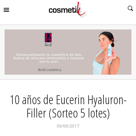
RIR
MENÚ
RIR
MENÚ
RIR
MENÚ
RIR
MENÚ
RIR
10 años de Eucerin Hyaluron-
MENÚ
RIR
MENÚ
Filler (Sorteo 5 lotes)
06/06/2017