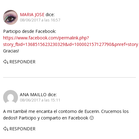
MARIA JOSE
dice:
08/06/2017 a las 16:57
Participo desde Facebook:
https://www.facebook.com/permalink.php?
story_fbid=1368515623230329&id=100002157127790&pnref=story
Gracias!
RESPONDER
ANA MAILLO
dice:
08/06/2017 a las 15:11
A mi tambié me encanta el contorno de Eucerin. Crucemos los
dedos!! Participo y comparto en Facebook 🙂
RESPONDER