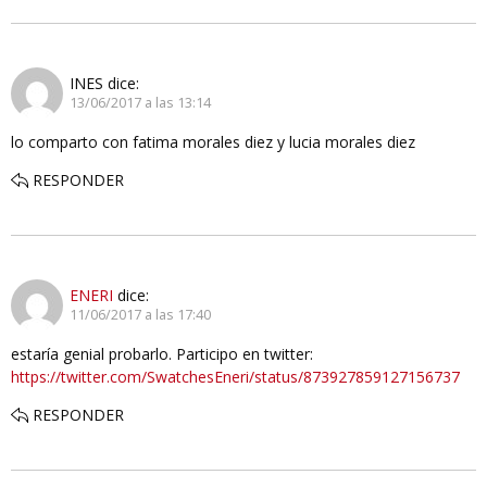
INES
dice:
13/06/2017 a las 13:14
lo comparto con fatima morales diez y lucia morales diez
RESPONDER
ENERI
dice:
11/06/2017 a las 17:40
estaría genial probarlo. Participo en twitter:
https://twitter.com/SwatchesEneri/status/873927859127156737
RESPONDER