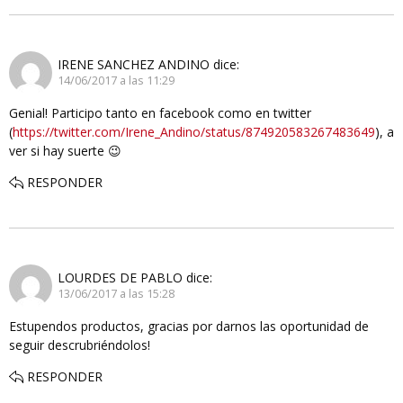
IRENE SANCHEZ ANDINO
dice:
14/06/2017 a las 11:29
Genial! Participo tanto en facebook como en twitter
(
https://twitter.com/Irene_Andino/status/874920583267483649
), a
ver si hay suerte 😉
RESPONDER
LOURDES DE PABLO
dice:
13/06/2017 a las 15:28
Estupendos productos, gracias por darnos las oportunidad de
seguir descrubriéndolos!
RESPONDER