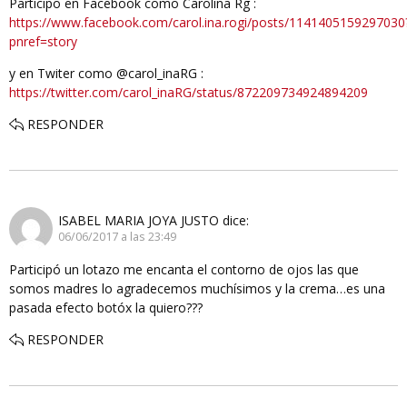
Participo en Facebook como Carolina Rg :
https://www.facebook.com/carol.ina.rogi/posts/1141405159297030
pnref=story
y en Twiter como @carol_inaRG :
https://twitter.com/carol_inaRG/status/872209734924894209
RESPONDER
ISABEL MARIA JOYA JUSTO
dice:
06/06/2017 a las 23:49
Participó un lotazo me encanta el contorno de ojos las que
somos madres lo agradecemos muchísimos y la crema…es una
pasada efecto botóx la quiero???
RESPONDER