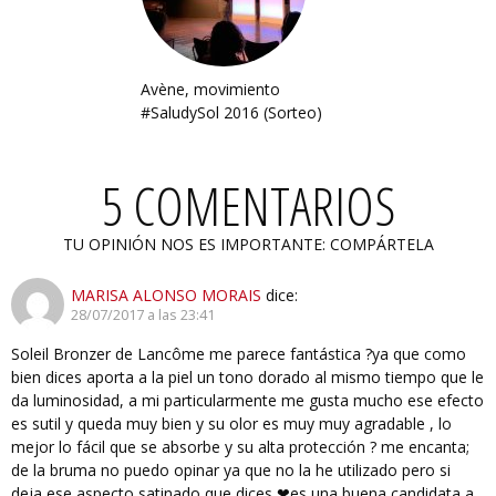
Avène, movimiento
#SaludySol 2016 (Sorteo)
5 COMENTARIOS
TU OPINIÓN NOS ES IMPORTANTE: COMPÁRTELA
MARISA ALONSO MORAIS
dice:
28/07/2017 a las 23:41
Soleil Bronzer de Lancôme me parece fantástica ?ya que como
bien dices aporta a la piel un tono dorado al mismo tiempo que le
da luminosidad, a mi particularmente me gusta mucho ese efecto
es sutil y queda muy bien y su olor es muy muy agradable , lo
mejor lo fácil que se absorbe y su alta protección ? me encanta;
de la bruma no puedo opinar ya que no la he utilizado pero si
deja ese aspecto satinado que dices ❤es una buena candidata a