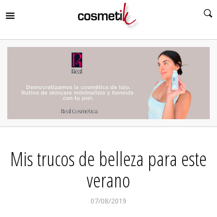
RIR
MENÚ
RIR
MENÚ
RIR
MENÚ
RIR
MENÚ
RIR
Mis trucos de belleza para este
MENÚ
RIR
MENÚ
verano
07/08/2019