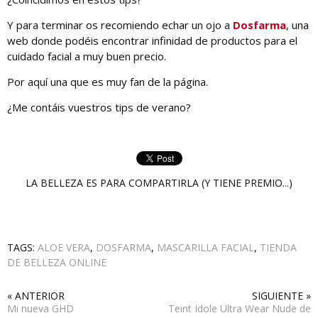
Y para terminar os recomiendo echar un ojo a
Dosfarma
, una
web donde podéis encontrar infinidad de productos para el
cuidado facial a muy buen precio.
Por aquí una que es muy fan de la página.
¿Me contáis vuestros tips de verano?
LA BELLEZA ES PARA COMPARTIRLA (Y TIENE PREMIO...)
TAGS:
ALOE VERA
,
DOSFARMA
,
MASCARILLA FACIAL
,
TIENDA
DE BELLEZA ONLINE
« ANTERIOR
SIGUIENTE »
Mi nueva GHD
Teint Idole Ultra Wear Nude de