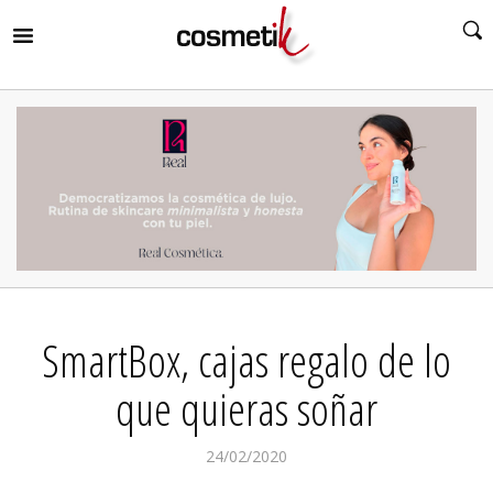
RIR
MENÚ
RIR
MENÚ
RIR
MENÚ
RIR
MENÚ
RIR
SmartBox, cajas regalo de lo
MENÚ
RIR
MENÚ
que quieras soñar
24/02/2020