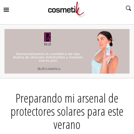
RIR
MENÚ
RIR
MENÚ
RIR
MENÚ
RIR
MENÚ
RIR
Preparando mi arsenal de
MENÚ
RIR
MENÚ
protectores solares para este
verano