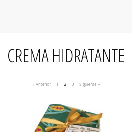
CREMA HIDRATANTE
« Anterior
1
2
3
Siguiente »