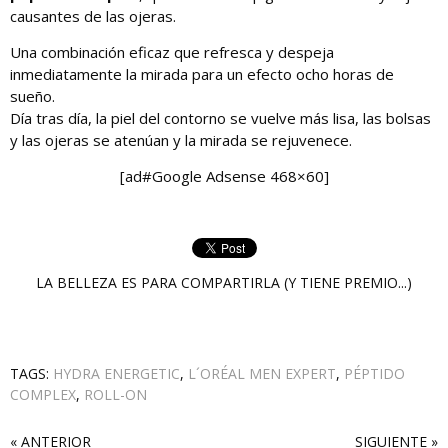
causantes de las ojeras.
Una combinación eficaz que refresca y despeja
inmediatamente la mirada para un efecto ocho horas de
sueño.
Día tras día, la piel del contorno se vuelve más lisa, las bolsas
y las ojeras se atenúan y la mirada se rejuvenece.
[ad#Google Adsense 468×60]
LA BELLEZA ES PARA COMPARTIRLA (Y TIENE PREMIO...)
TAGS:
HYDRA ENERGETIC
,
L´ORÉAL MEN EXPERT
,
PÉPTIDO
COMPLEX
,
ROLL-ON
« ANTERIOR
SIGUIENTE »