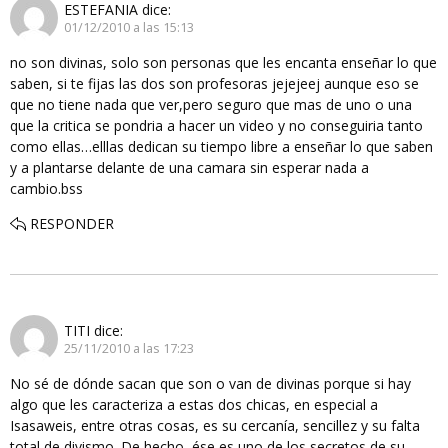
ESTEFANIA
dice:
01/12/2010 a las 15:13
no son divinas, solo son personas que les encanta enseñar lo que
saben, si te fijas las dos son profesoras jejejeej aunque eso se
que no tiene nada que ver,pero seguro que mas de uno o una
que la critica se pondria a hacer un video y no conseguiria tanto
como ellas…elllas dedican su tiempo libre a enseñar lo que saben
y a plantarse delante de una camara sin esperar nada a
cambio.bss
RESPONDER
TITI
dice:
25/11/2010 a las 17:23
No sé de dónde sacan que son o van de divinas porque si hay
algo que les caracteriza a estas dos chicas, en especial a
Isasaweis, entre otras cosas, es su cercanía, sencillez y su falta
total de divismo. De hecho, ése es uno de los secretos de su