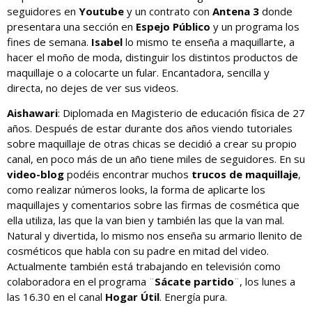
seguidores en
Youtube
y un contrato con
Antena 3
donde
presentara una sección en
Espejo Público
y un programa los
fines de semana.
Isabel
lo mismo te enseña a maquillarte, a
hacer el moño de moda, distinguir los distintos productos de
maquillaje o a colocarte un fular. Encantadora, sencilla y
directa, no dejes de ver sus videos.
Aishawari
: Diplomada en Magisterio de educación física de 27
años. Después de estar durante dos años viendo tutoriales
sobre maquillaje de otras chicas se decidió a crear su propio
canal, en poco más de un año tiene miles de seguidores. En su
video-blog
podéis encontrar muchos
trucos de maquillaje
,
como realizar números looks, la forma de aplicarte los
maquillajes y comentarios sobre las firmas de cosmética que
ella utiliza, las que la van bien y también las que la van mal.
Natural y divertida, lo mismo nos enseña su armario llenito de
cosméticos que habla con su padre en mitad del video.
Actualmente también está trabajando en televisión como
colaboradora en el programa ¨
Sácate partido
¨, los lunes a
las 16.30 en el canal
Hogar Útil
. Energía pura.