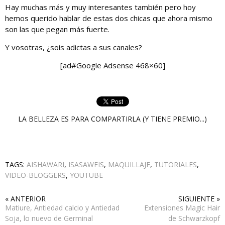
Hay muchas más y muy interesantes también pero hoy
hemos querido hablar de estas dos chicas que ahora mismo
son las que pegan más fuerte.
Y vosotras, ¿sois adictas a sus canales?
[ad#Google Adsense 468×60]
LA BELLEZA ES PARA COMPARTIRLA (Y TIENE PREMIO...)
TAGS:
AISHAWARI
,
ISASAWEIS
,
MAQUILLAJE
,
TUTORIALES
,
VIDEO-BLOGGERS
,
YOUTUBE
« ANTERIOR
SIGUIENTE »
Matiure, Antiedad calcio y Antiedad
Extensiones Magic Hair
Soja, lo nuevo de Germinal
de Schwarzkopf