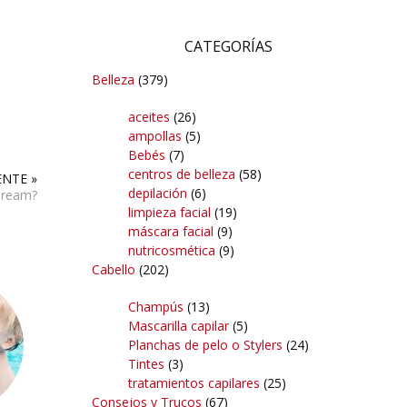
CATEGORÍAS
Belleza
(379)
aceites
(26)
ampollas
(5)
Bebés
(7)
centros de belleza
(58)
ENTE »
depilación
(6)
Cream?
limpieza facial
(19)
máscara facial
(9)
nutricosmética
(9)
Cabello
(202)
Champús
(13)
Mascarilla capilar
(5)
Planchas de pelo o Stylers
(24)
Tintes
(3)
tratamientos capilares
(25)
Consejos y Trucos
(67)