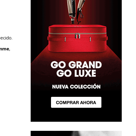
ecido.
omme
,