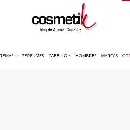
REMAS
PERFUMES
CABELLO
HOMBRES
MARCAS
OT
RIR
ABRIR
ABRIR
MENÚ
SUBMENÚ
SUBMENÚ