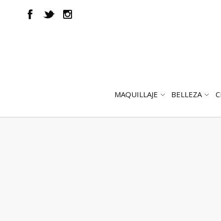
MAQUILLAJE
BELLEZA
C
ABRIR
AB
SUBMENÚ
SUB