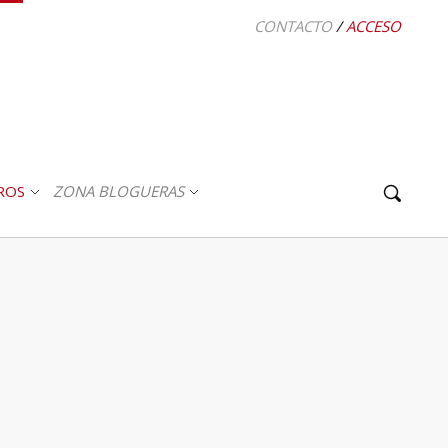
CONTACTO
/
ACCESO
ROS
ZONA BLOGUERAS
ABRIR
ABRIR
SUBMENÚ
SUBMENÚ