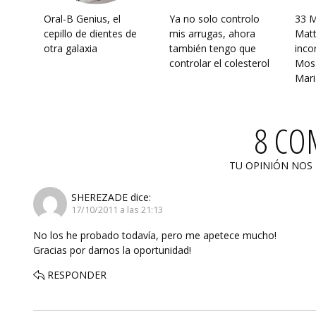
Oral-B Genius, el
Ya no solo controlo
33 M
cepillo de dientes de
mis arrugas, ahora
Matt
otra galaxia
también tengo que
inco
controlar el colesterol
Mosa
Mari
8 CO
TU OPINIÓN NOS
SHEREZADE
dice:
17/10/2011 a las 21:13
No los he probado todavía, pero me apetece mucho!
Gracias por darnos la oportunidad!
RESPONDER