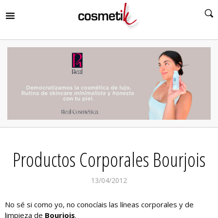
RIR
MENÚ
RIR
MENÚ
RIR
MENÚ
RIR
MENÚ
RIR
Productos Corporales Bourjois
MENÚ
RIR
MENÚ
13/04/2012
No sé si como yo, no conocíais las líneas corporales y de
limpieza de
Bourjois
.