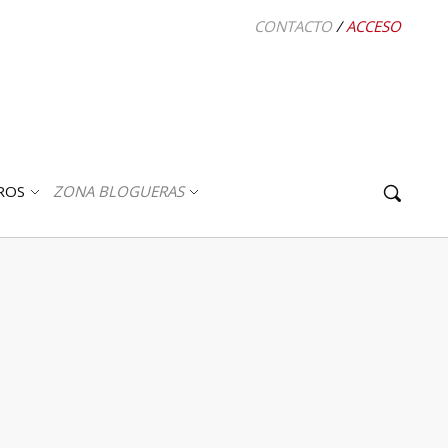
CONTACTO
/
ACCESO
ROS
ZONA BLOGUERAS
ABRIR
ABRIR
SUBMENÚ
SUBMENÚ