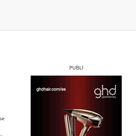
PUBLI
se
 y