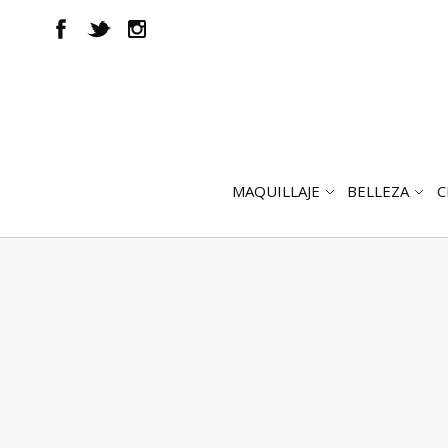
MAQUILLAJE
BELLEZA
C
ABRIR
AB
SUBMENÚ
SUB