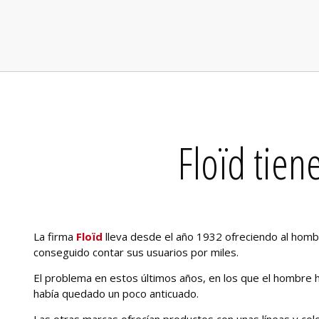
Floïd tie
La firma
Floïd
lleva desde el año 1932 ofreciendo al hom
conseguido contar sus usuarios por miles.
El problema en estos últimos años, en los que el hombre
había quedado un poco anticuado.
Las otras marcas ofrecían productos con unas líneas y co