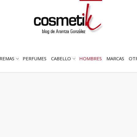
REMAS
PERFUMES
CABELLO
HOMBRES
MARCAS
OT
RIR
ABRIR
ABRIR
MENÚ
SUBMENÚ
SUBMENÚ