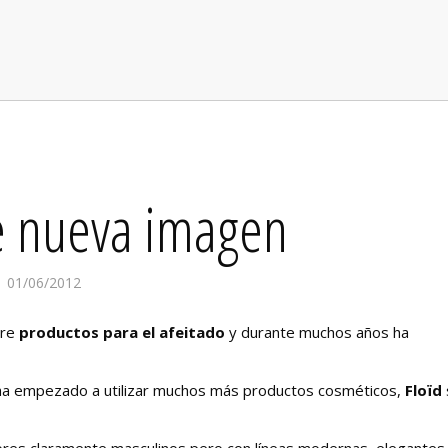
ne nueva imagen
01/06/2012
bre
productos para el afeitado
y durante muchos años ha
 ha empezado a utilizar muchos más productos cosméticos,
Floïd
lores claramente masculinos pero con líneas modernas, elegantes