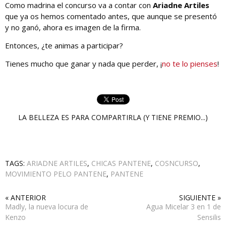
Como madrina el concurso va a contar con
Ariadne Artiles
que ya os hemos comentado antes, que aunque se presentó
y no ganó, ahora es imagen de la firma.
Entonces, ¿te animas a participar?
Tienes mucho que ganar y nada que perder, ¡
no te lo pienses
!
LA BELLEZA ES PARA COMPARTIRLA (Y TIENE PREMIO...)
TAGS:
ARIADNE ARTILES
,
CHICAS PANTENE
,
COSNCURSO
,
MOVIMIENTO PELO PANTENE
,
PANTENE
« ANTERIOR
SIGUIENTE »
Madly, la nueva locura de
Agua Micelar 3 en 1 de
Kenzo
Sensilis