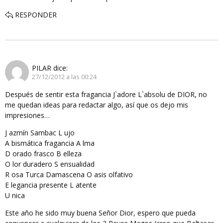
RESPONDER
PILAR
dice:
27/12/2012 a las 00:24
Después de sentir esta fragancia J`adore L`absolu de DIOR, no
me quedan ideas para redactar algo, así que os dejo mis
impresiones…
J azmín Sambac L ujo
A bismática fragancia A lma
D orado frasco B elleza
O lor duradero S ensualidad
R osa Turca Damascena O asis olfativo
E legancia presente L atente
U nica
Este año he sido muy buena Señor Dior, espero que pueda