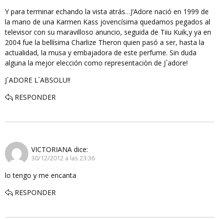
Y para terminar echando la vista atrás…J’Adore nació en 1999 de
la mano de una Karmen Kass jovencísima quedamos pegados al
televisor con su maravilloso anuncio, seguida de Tiiu Kuik,y ya en
2004 fue la bellísima Charlize Theron quien pasó a ser, hasta la
actualidad, la musa y embajadora de este perfume. Sin duda
alguna la mejor elección como representaciòn de J`adore!
J´ADORE L´ABSOLU!!
RESPONDER
VICTORIANA
dice:
30/12/2012 a las 23:36
lo tengo y me encanta
RESPONDER