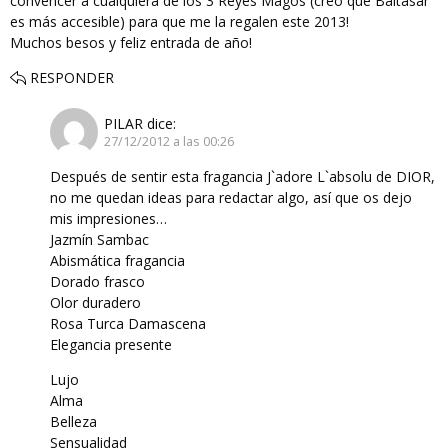
convencer a cualquiera de los 3 Reyes Magos (creo que Baltasar
es más accesible) para que me la regalen este 2013!
Muchos besos y feliz entrada de año!
RESPONDER
PILAR
dice:
27/12/2012 a las 00:26
Después de sentir esta fragancia J`adore L`absolu de DIOR,
no me quedan ideas para redactar algo, así que os dejo
mis impresiones…
Jazmín Sambac
Abismática fragancia
Dorado frasco
Olor duradero
Rosa Turca Damascena
Elegancia presente
Lujo
Alma
Belleza
Sensualidad