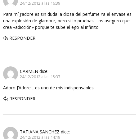
24/12/2012 a las 16:39
Para mí J’adore es sin duda la diosa del perfume.Ya el envase es
una explosión de glamour, pero si lo pruebas… os aseguro que
crea «adicción» porque te sube el ego al infinito.
RESPONDER
CARMEN
dice:
24/12/2012 a las 15:37
Adoro J’Adore!!, es uno de mis indispensables.
RESPONDER
TATIANA SANCHEZ
dice:
24/12/2012 a las 14:19