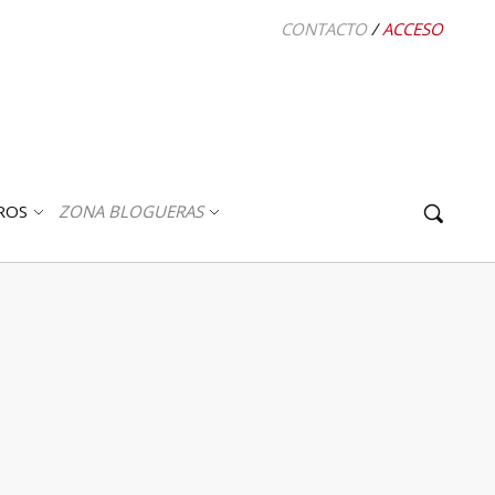
CONTACTO
/
ACCESO
ROS
ZONA BLOGUERAS
ABRIR
ABRIR
SUBMENÚ
SUBMENÚ