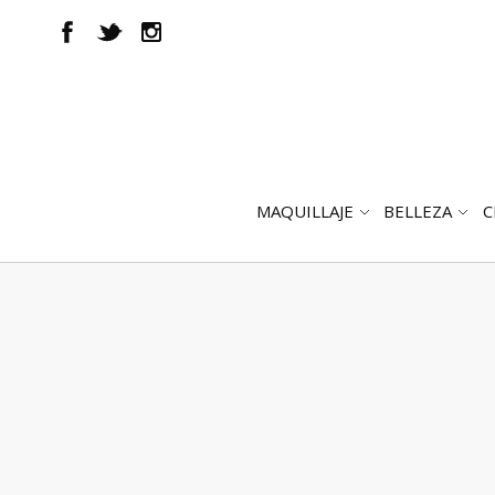
MAQUILLAJE
BELLEZA
C
ABRIR
AB
SUBMENÚ
SUB