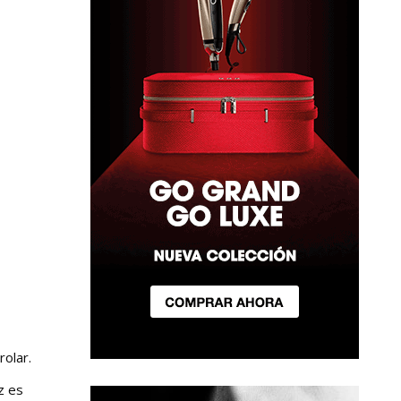
rolar.
z es