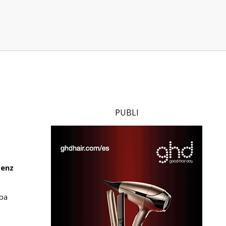
PUBLI
Benz
aba
.