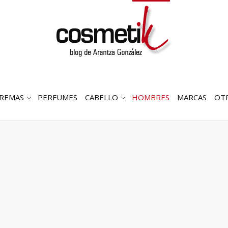
REMAS
PERFUMES
CABELLO
HOMBRES
MARCAS
OT
RIR
ABRIR
ABRIR
MENÚ
SUBMENÚ
SUBMENÚ