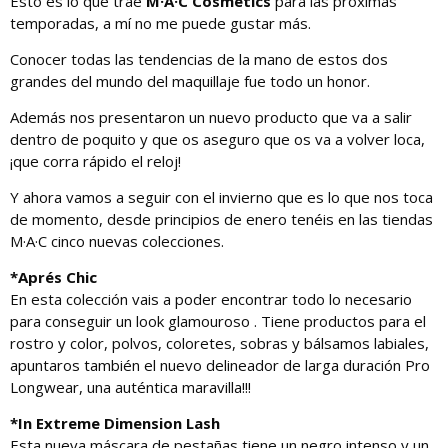
Esto es lo que trae
M·A·C Cosmetics
para las próximas
temporadas, a mí no me puede gustar más.
Conocer todas las tendencias de la mano de estos dos
grandes del mundo del maquillaje fue todo un honor.
Además nos presentaron un nuevo producto que va a salir
dentro de poquito y que os aseguro que os va a volver loca,
¡que corra rápido el reloj!
Y ahora vamos a seguir con el invierno que es lo que nos toca
de momento, desde principios de enero tenéis en las tiendas
M·A·C cinco nuevas colecciones.
*Aprés Chic
En esta colección vais a poder encontrar todo lo necesario
para conseguir un look glamouroso . Tiene productos para el
rostro y color, polvos, coloretes, sobras y bálsamos labiales,
apuntaros también el nuevo delineador de larga duración Pro
Longwear, una auténtica maravilla!!!
*In Extreme Dimension Lash
Esta nueva máscara de pestañas tiene un negro intenso y un