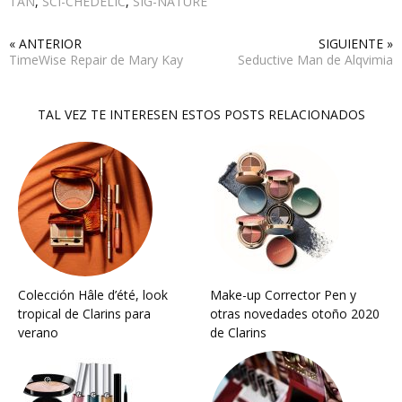
TAN
,
SCI-CHEDELIC
,
SIG-NATURE
« ANTERIOR
SIGUIENTE »
TimeWise Repair de Mary Kay
Seductive Man de Alqvimia
TAL VEZ TE INTERESEN ESTOS POSTS RELACIONADOS
Colección Hâle d’été, look
Make-up Corrector Pen y
tropical de Clarins para
otras novedades otoño 2020
verano
de Clarins