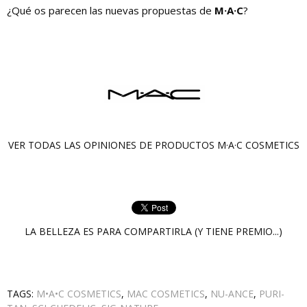
¿Qué os parecen las nuevas propuestas de
M·A·C
?
VER TODAS LAS OPINIONES DE PRODUCTOS
M·A·C COSMETICS
LA BELLEZA ES PARA COMPARTIRLA (Y TIENE PREMIO...)
TAGS:
M•A•C COSMETICS
,
MAC COSMETICS
,
NU-ANCE
,
PURI-