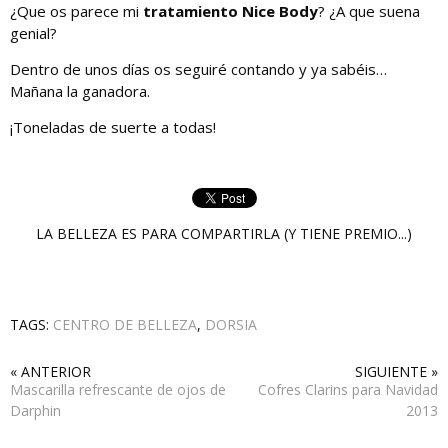
¿Que os parece mi
tratamiento Nice Body
? ¿A que suena
genial?
Dentro de unos días os seguiré contando y ya sabéis…
Mañana la ganadora.
¡Toneladas de suerte a todas!
LA BELLEZA ES PARA COMPARTIRLA (Y TIENE PREMIO...)
TAGS:
CENTRO DE BELLEZA
,
DORSIA
« ANTERIOR
SIGUIENTE »
Mascarilla refrescante de ojos de
Cofres Clarins para Navidad
Darphin
2013