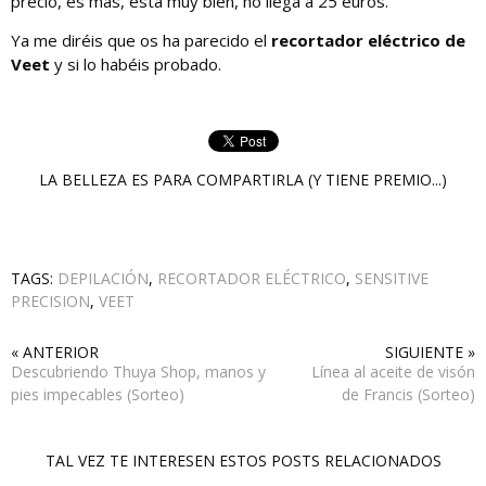
precio, es más, está muy bien, no llega a 25 euros.
Ya me diréis que os ha parecido el
recortador eléctrico de
Veet
y si lo habéis probado.
LA BELLEZA ES PARA COMPARTIRLA (Y TIENE PREMIO...)
TAGS:
DEPILACIÓN
,
RECORTADOR ELÉCTRICO
,
SENSITIVE
PRECISION
,
VEET
« ANTERIOR
SIGUIENTE »
Descubriendo Thuya Shop, manos y
Línea al aceite de visón
pies impecables (Sorteo)
de Francis (Sorteo)
TAL VEZ TE INTERESEN ESTOS POSTS RELACIONADOS