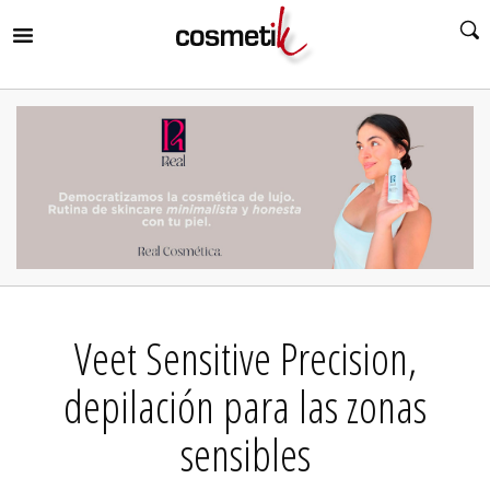
RIR
MENÚ
RIR
MENÚ
RIR
MENÚ
RIR
MENÚ
RIR
Veet Sensitive Precision,
MENÚ
RIR
MENÚ
depilación para las zonas
sensibles