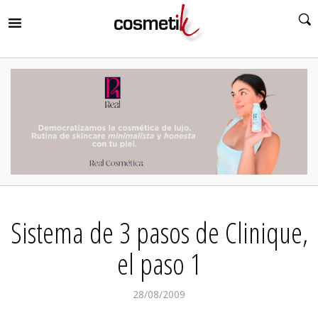
RIR
MENÚ
RIR
MENÚ
RIR
MENÚ
RIR
MENÚ
RIR
Sistema de 3 pasos de Clinique,
MENÚ
RIR
MENÚ
el paso 1
28/08/2009