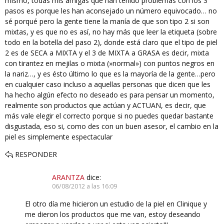
mismo, todas mis amigas que han tenido problemas con los 3
pasos es porque les han aconsejado un número equivocado… no
sé porqué pero la gente tiene la manía de que son tipo 2 si son
mixtas, y es que no es así, no hay más que leer la etiqueta (sobre
todo en la botella del paso 2), donde está claro que el tipo de piel
2 es de SECA a MIXTA y el 3 de MIXTA a GRASA es decir, mixta
con tirantez en mejilas o mixta (»normal») con puntos negros en
la nariz…, y es ésto último lo que es la mayoría de la gente…pero
en cualquier caso incluso a aquellas personas que dicen que les
ha hecho algún efecto no deseado es para pensar un momento,
realmente son productos que actúan y ACTUAN, es decir, que
más vale elegir el correcto porque si no puedes quedar bastante
disgustada, eso si, como des con un buen asesor, el cambio en la
piel es simplemente espectacular
RESPONDER
ARANTZA
dice:
06/08/2012 a las 16:09
El otro día me hicieron un estudio de la piel en Clinique y
me dieron los productos que me van, estoy deseando