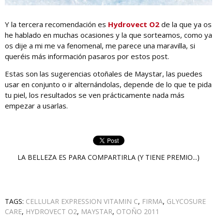
Y la tercera recomendación es
Hydrovect O2
de la que ya os
he hablado en muchas ocasiones y la que sorteamos, como ya
os dije a mi me va fenomenal, me parece una maravilla, si
queréis más información pasaros por estos post.
Estas son las sugerencias otoñales de Maystar, las puedes
usar en conjunto o ir alternándolas, depende de lo que te pida
tu piel, los resultados se ven prácticamente nada más
empezar a usarlas.
LA BELLEZA ES PARA COMPARTIRLA (Y TIENE PREMIO...)
TAGS:
CELLULAR EXPRESSION VITAMIN C
,
FIRMA
,
GLYCOSURE
CARE
,
HYDROVECT O2
,
MAYSTAR
,
OTOÑO 2011