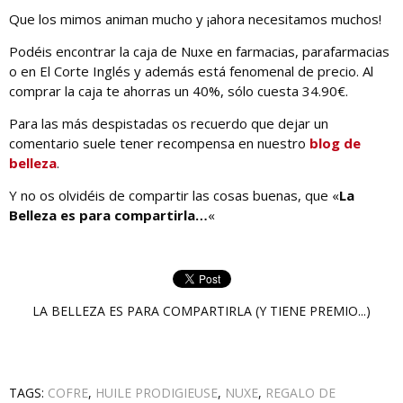
Que los mimos animan mucho y ¡ahora necesitamos muchos!
Podéis encontrar la caja de Nuxe en farmacias, parafarmacias
o en El Corte Inglés y además está fenomenal de precio. Al
comprar la caja te ahorras un 40%, sólo cuesta 34.90€.
Para las más despistadas os recuerdo que dejar un
comentario suele tener recompensa en nuestro
blog de
belleza
.
Y no os olvidéis de compartir las cosas buenas, que «
La
Belleza es para compartirla…
«
LA BELLEZA ES PARA COMPARTIRLA (Y TIENE PREMIO...)
TAGS:
COFRE
,
HUILE PRODIGIEUSE
,
NUXE
,
REGALO DE