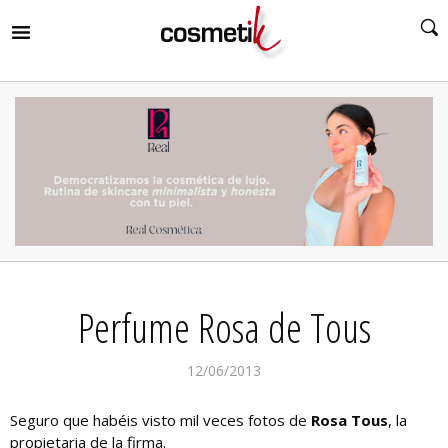
RIR
MENÚ
RIR
MENÚ
RIR
MENÚ
RIR
MENÚ
RIR
Perfume Rosa de Tous
MENÚ
RIR
MENÚ
12/06/2013
Seguro que habéis visto mil veces fotos de
Rosa Tous
, la
propietaria de la firma.