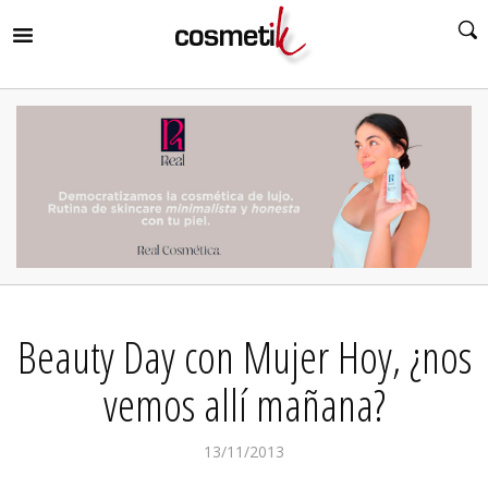
RIR
MENÚ
RIR
MENÚ
RIR
MENÚ
RIR
MENÚ
RIR
Beauty Day con Mujer Hoy, ¿nos
MENÚ
RIR
MENÚ
vemos allí mañana?
13/11/2013