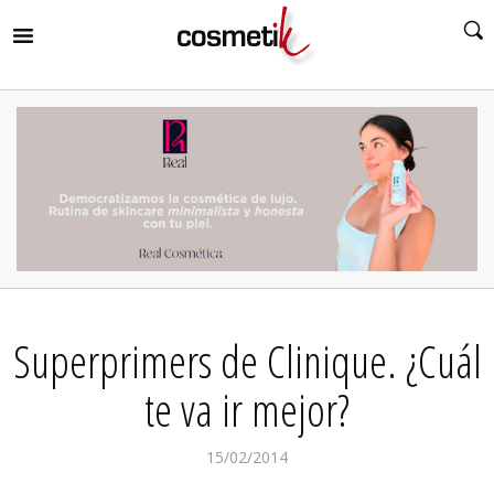
RIR
MENÚ
RIR
MENÚ
RIR
MENÚ
RIR
MENÚ
RIR
Superprimers de Clinique. ¿Cuál
MENÚ
RIR
MENÚ
te va ir mejor?
15/02/2014