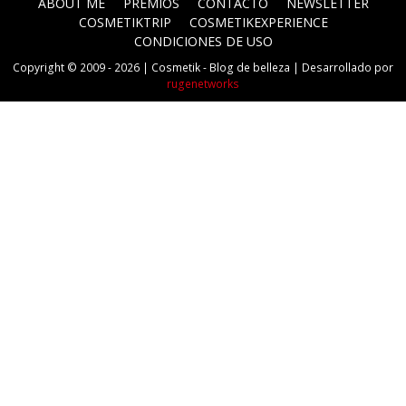
ABOUT ME
PREMIOS
CONTACTO
NEWSLETTER
COSMETIKTRIP
COSMETIKEXPERIENCE
CONDICIONES DE USO
Copyright © 2009 - 2026 |
Cosmetik - Blog de belleza
| Desarrollado por
rugenetworks