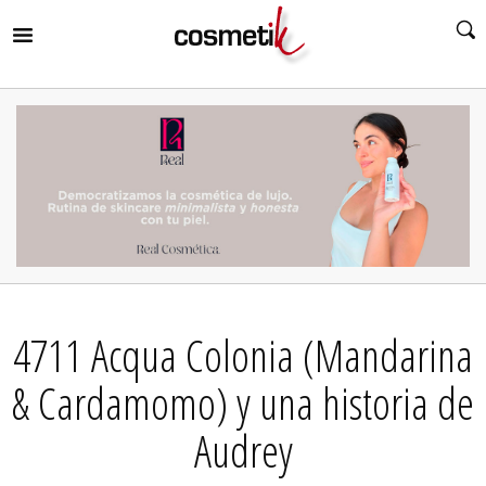
RIR
MENÚ
RIR
MENÚ
RIR
MENÚ
RIR
MENÚ
RIR
4711 Acqua Colonia (Mandarina
MENÚ
RIR
MENÚ
& Cardamomo) y una historia de
Audrey