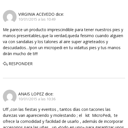
VIRGINIA ACEVEDO
dice:
10/01/2015 a las 10:49
Me parece un producto imprescindible para tener nuestros pies y
manos presentables,que la verdad,queda feisimo cuando alguien
va con sandalias y los talones al aire super agrieteados y
descuidados…!pon un micropedi en tu vida!tus pies y tus manos
dirán mucho de ti!!!
RESPONDER
ANAIS LOPEZ
dice:
10/01/2015 a las 10:36
Uff ,con las fiestas y eventos , tantos días con tacones las
durezas van apareciendo y molestando ; el kit MicroPedi, te
ofrece la comodidad y facilidad de usarlo , además de incorporar
accesorios para las uñas , un «todo en uno» para garantizar unos