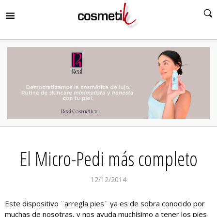
RIR
MENÚ
RIR
MENÚ
RIR
MENÚ
RIR
MENÚ
RIR
El Micro-Pedi más completo
MENÚ
RIR
MENÚ
12/12/2014
Este dispositivo ¨arregla pies¨ ya es de sobra conocido por
muchas de nosotras, y nos ayuda muchísimo a tener los pies