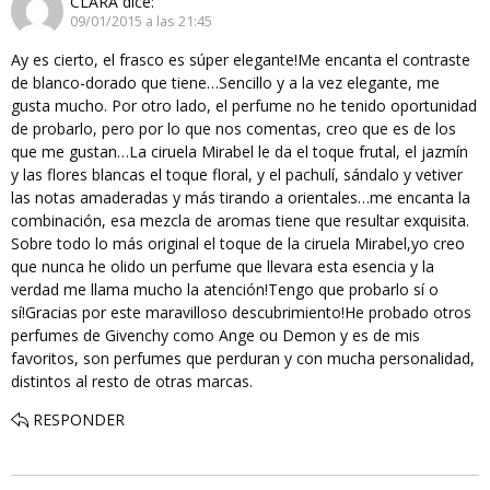
CLARA
dice:
09/01/2015 a las 21:45
Ay es cierto, el frasco es súper elegante!Me encanta el contraste
de blanco-dorado que tiene…Sencillo y a la vez elegante, me
gusta mucho. Por otro lado, el perfume no he tenido oportunidad
de probarlo, pero por lo que nos comentas, creo que es de los
que me gustan…La ciruela Mirabel le da el toque frutal, el jazmín
y las flores blancas el toque floral, y el pachulí, sándalo y vetiver
las notas amaderadas y más tirando a orientales…me encanta la
combinación, esa mezcla de aromas tiene que resultar exquisita.
Sobre todo lo más original el toque de la ciruela Mirabel,yo creo
que nunca he olido un perfume que llevara esta esencia y la
verdad me llama mucho la atención!Tengo que probarlo sí o
sí!Gracias por este maravilloso descubrimiento!He probado otros
perfumes de Givenchy como Ange ou Demon y es de mis
favoritos, son perfumes que perduran y con mucha personalidad,
distintos al resto de otras marcas.
RESPONDER