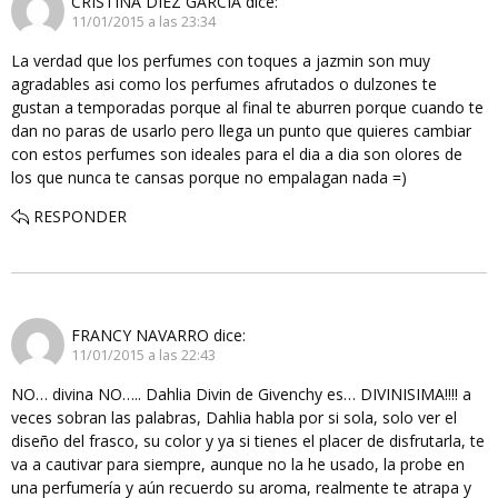
CRISTINA DIEZ GARCÍA
dice:
11/01/2015 a las 23:34
La verdad que los perfumes con toques a jazmin son muy
agradables asi como los perfumes afrutados o dulzones te
gustan a temporadas porque al final te aburren porque cuando te
dan no paras de usarlo pero llega un punto que quieres cambiar
con estos perfumes son ideales para el dia a dia son olores de
los que nunca te cansas porque no empalagan nada =)
RESPONDER
FRANCY NAVARRO
dice:
11/01/2015 a las 22:43
NO… divina NO….. Dahlia Divin de Givenchy es… DIVINISIMA!!!! a
veces sobran las palabras, Dahlia habla por si sola, solo ver el
diseño del frasco, su color y ya si tienes el placer de disfrutarla, te
va a cautivar para siempre, aunque no la he usado, la probe en
una perfumería y aún recuerdo su aroma, realmente te atrapa y