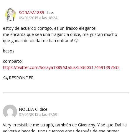
SORAYA1889
dice:
09/01/2015 a las 18:24
estoy de acuerdo contigo, es un frasco elegante!
me encanta que sea una fragancia dulce, me gustan mucho
que ganas de olerla me han entrado! 🙂
besos
comparto:
https://twitter.com/Soraya1889/status/553603174691397632
RESPONDER
NOELIA C.
dice:
07/01/2015 a las 17:59
Very Irresistible me atrapó, también de Givenchy. Y sé que Dahlia
volverá a hacerlo, unos cuantos años después de ese primer