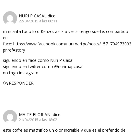
NURI P CASAL
dice:
22/04/2015 a las 00:11
m ncanta todo lo d Kenzo, así k a ver si tengo suerte. compartido
en
face: https://www.facebook.com/nurimari.pc/posts/1571704973093
pnref=story
siguiendo en face como Nuri P Casal
siguiendo en twitter como @nurimapcasal
no tngo instagram…
RESPONDER
MAITE FLORIANI
dice:
21/04/2015 a las 18:02
este cofre es magnifico un olor increible y que es el preferido de