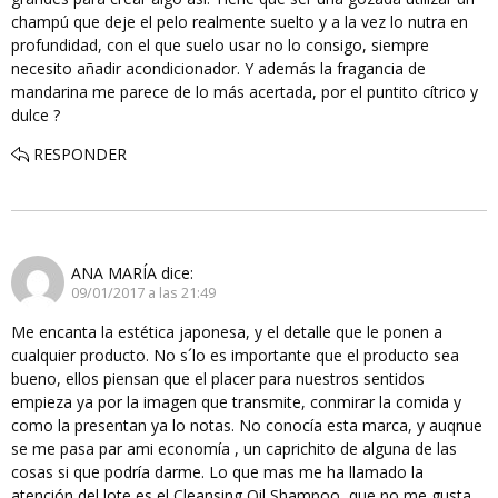
champú que deje el pelo realmente suelto y a la vez lo nutra en
profundidad, con el que suelo usar no lo consigo, siempre
necesito añadir acondicionador. Y además la fragancia de
mandarina me parece de lo más acertada, por el puntito cítrico y
dulce ?
RESPONDER
ANA MARÍA
dice:
09/01/2017 a las 21:49
Me encanta la estética japonesa, y el detalle que le ponen a
cualquier producto. No s´lo es importante que el producto sea
bueno, ellos piensan que el placer para nuestros sentidos
empieza ya por la imagen que transmite, conmirar la comida y
como la presentan ya lo notas. No conocía esta marca, y auqnue
se me pasa par ami economía , un caprichito de alguna de las
cosas si que podría darme. Lo que mas me ha llamado la
atención del lote es el Cleansing Oil Shampoo, que no me gusta