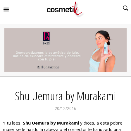
RIR
MENÚ
RIR
MENÚ
RIR
MENÚ
RIR
MENÚ
RIR
Shu Uemura by Murakami
MENÚ
RIR
MENÚ
20/12/2016
Y tu lees,
Shu Uemura by Murakami
y dices, a esta pobre
mujer se le ha ido la cabeza o el corrector le ha jugado una