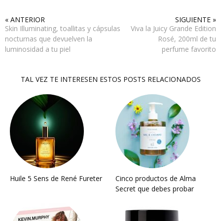
« ANTERIOR
SIGUIENTE »
Skin Illuminating, toallitas y cápsulas
Viva la Juicy Grande Edition
nocturnas que devuelven la
Rosé, 200ml de tu
luminosidad a tu piel
perfume favorito
TAL VEZ TE INTERESEN ESTOS POSTS RELACIONADOS
Huile 5 Sens de René Fureter
Cinco productos de Alma
Secret que debes probar